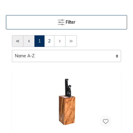
Filter
Erste Seite
Zurück
1
2
Weiter
Letzte Seite