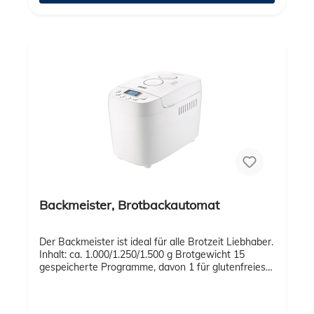
maximalen KomfortEdelstahlsieb-Einsatz –
langlebig, hygienisch, robustSaft-Stopp-Funktion –
kein Nachtropfen auf der ArbeitsflächeRutschfeste
Saugfüße – sicherer Stand beim
PressenSpülmaschinengeeignet – einfache
Reinigung aller abnehmbaren TeileSo macht gesund
genießen Spaß -Diese Zitruspresse mit Hebelarm
verbindet modernes Design mit funktionalem
Komfort – ideal für gesundheitsbewusste
Genießer.Produkt-
Highlights:NachtropfstoppUniversal-Presskegel
inklusiveLeiser BetriebModernes Design in
Edelstahloptik
Backmeister, Brotbackautomat
Der Backmeister ist ideal für alle Brotzeit Liebhaber.
Inhalt: ca. 1.000/1.250/1.500 g Brotgewicht 15
gespeicherte Programme, davon 1 für glutenfreies
Brot, 1 Programm für Marmelade/Konfitüre, 1
Programm zum Backen von Kuchen, 1 Nudelteig-
programm, 1 Programm zur Joghurtherstellung, 1