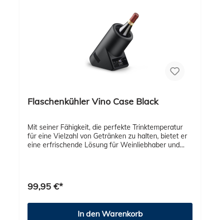
Flaschenkühler Vino Case Black
Mit seiner Fähigkeit, die perfekte Trinktemperatur
für eine Vielzahl von Getränken zu halten, bietet er
eine erfrischende Lösung für Weinliebhaber und
Genießer. Ganz gleich, ob es sich um eine Flasche
Wein, Sekt, Bier oder Wasser handelt, dieser
Weinkühler sorgt dafür, dass Ihr Lieblingsgetränk
stets kühl und erfrischend bleibt. Die elektronische
99,95 €*
Temperaturregelung ermöglicht es Ihnen, die ideale
Kühltemperatur zwischen 5 und 18°C in präzisen
1°C-Schritten einzustellen. Mit einem Flaschen-
In den Warenkorb
Durchmesser von bis zu 9 cm ist er perfekt für