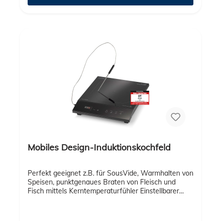
Küchentimer 2 Weckzeiten mit
Wochenendfunktion Einschlaffunktion  Equalizer -
vorprogrammierte Klangeinstellungen HDMI
Eingang DVB-T2/C und DAB+/UKW
Antennenschluss Ausgangsleistung 2 x 7 W RMS
Fernbedienung, DVB-T & DAB Antenne, AC/DC
Netzadapter (12 V/1;5 A); Montagematerial inkl.
Mobiles Design-Induktionskochfeld
Perfekt geeignet z.B. für SousVide, Warmhalten von
Speisen, punktgenaues Braten von Fleisch und
Fisch mittels Kerntemperaturfühler Einstellbarer
Temperaturbereich von 40 - 160 °C, dank FineTemp
bis auf 1 °C genau Inkl. Halterung für das
Thermometer Induktionsplatte auch ohne