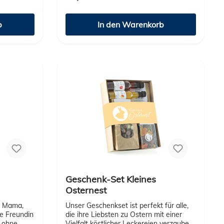
Einladung oder als Mitbringsel im
e. Inhalt
Advent. Wer Chili mag, wird dieses Set
b
In den Warenkorb
nt
lieben!
-würzig,
 Kräuter-
tisch für
h Barbecue
ntauchen,
 – die
h &
eiht jedem
oma“
Hochwertige
r
 kg Maße:
nes
s
 Laune,
Geschenk-Set Kleines
der als
Osternest
Unser Geschenkset ist perfekt für alle,
te Freundin
die ihre Liebsten zu Ostern mit einer
Vielfalt köstlicher Leckereien verzaubern