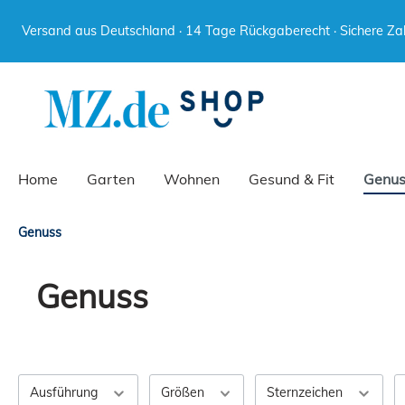
Versand aus Deutschland · 14 Tage Rückgaberecht · Sichere Za
Zur Kategorie Wohnen
Zur Kategorie Genuss
Zur Kategorie Accessoires
Zur Kategorie Familie & Kinder
Küche
Geschenksets
Schmuck
Spiel & Spaß
Taschen
Kinder
Home
Garten
Wohnen
Gesund & Fit
Genus
Genuss
Zur Kategorie Wohnen
Zur Kategorie Genuss
Zur Kategorie Accessoires
Zur Kategorie Familie & Kinder
Genuss
Küche
Geschenksets
Schmuck
Spiel & Spaß
Taschen
Kinder
Ausführung
Größen
Sternzeichen