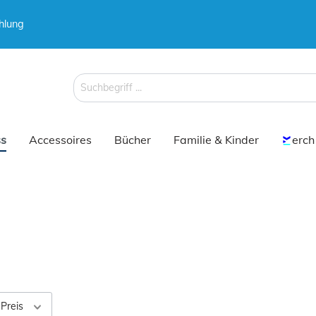
hlung
 & Koffer
Schirme
s
Accessoires
Bücher
Familie & Kinder
erch
 & Koffer
Schirme
Preis