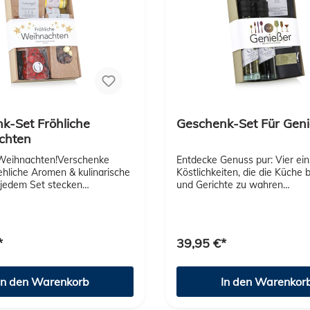
0,50 kgGröße: 220 × 170 ×
kgGröße: 220 × 170 × 50 m
k-Set Fröhliche
Geschenk-Set Für Geni
chten
 Weihnachten!Verschenke
Entdecke Genuss pur: Vier ein
hliche Aromen & kulinarische
Köstlichkeiten, die die Küche 
 jedem Set stecken
und Gerichte zu wahren
hnliche Gaumenschmeichler
Gaumenfreuden machen. hoc
ne Alkohol. Überrasche Deine
Geschenkverpackung mit Ban
reunde oder Geschäftspartner
mittelständischen Manufaktur
dieser exquisiten
Familienbetrieben mit Hand u
*
39,95 €*
ts und lasse sie die Magie
abgefüllt und verpackt Inhalt:
achten mit jedem Bissen und
Balsamico 100ml Italienische
leben. Diese ausgewählten
100ml Italienisches Kräutersa
In den Warenkorb
In den Warenkor
eiten verwöhnen Sinne und
Tomate-Mozzarella Würzer 2
kt für Feinschmecker!