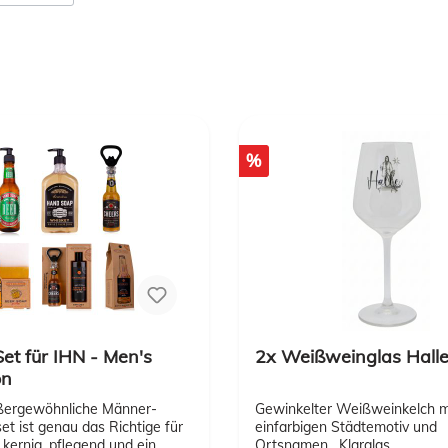
%
et für IHN - Men's
2x Weißweinglas Hall
on
ßergewöhnliche Männer-
Gewinkelter Weißweinkelch m
t ist genau das Richtige für
einfarbigen Städtemotiv und
s kernig, pflegend und ein
Ortsnamen. Klarglas,