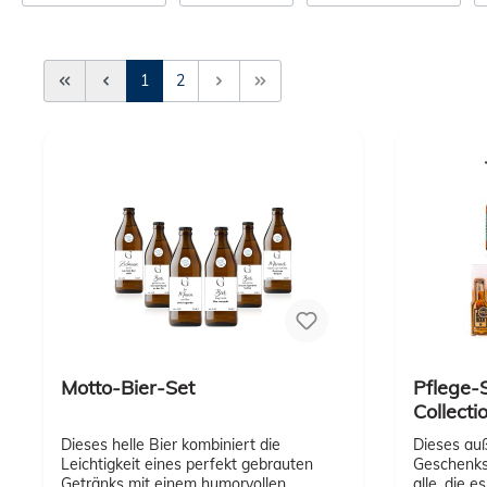
Erste Seite
Zurück
1
2
Weiter
Letzte Seite
Motto-Bier-Set
Pflege-S
Collecti
Dieses helle Bier kombiniert die
Dieses au
Leichtigkeit eines perfekt gebrauten
Geschenkse
Getränks mit einem humorvollen
alle, die e