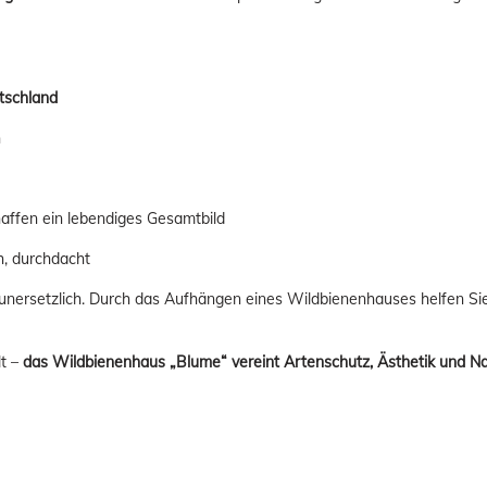
tschland
n
affen ein lebendiges Gesamtbild
, durchdacht
 unersetzlich. Durch das Aufhängen eines Wildbienenhauses helfen Si
lt –
das Wildbienenhaus „Blume“ vereint Artenschutz, Ästhetik und Nac