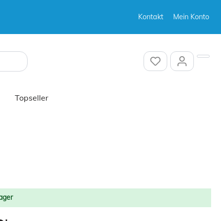
Kontakt
Mein Konto
Sonstiges
Sonstiges
Topseller
Sonstiges
ager