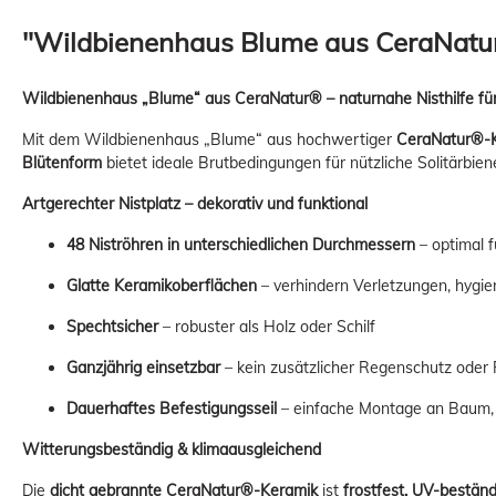
"Wildbienenhaus Blume aus CeraNatu
Wildbienenhaus „Blume“ aus CeraNatur® – naturnahe Nisthilfe fü
Mit dem Wildbienenhaus „Blume“ aus hochwertiger
CeraNatur®-
Blütenform
bietet ideale Brutbedingungen für nützliche Solitärbien
Artgerechter Nistplatz – dekorativ und funktional
48 Niströhren in unterschiedlichen Durchmessern
– optimal f
Glatte Keramikoberflächen
– verhindern Verletzungen, hygie
Spechtsicher
– robuster als Holz oder Schilf
Ganzjährig einsetzbar
– kein zusätzlicher Regenschutz oder 
Dauerhaftes Befestigungsseil
– einfache Montage an Baum,
Witterungsbeständig & klimaausgleichend
Die
dicht gebrannte CeraNatur®-Keramik
ist
frostfest, UV-bestän