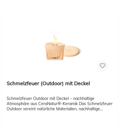
Schmelzfeuer (Outdoor) mit Deckel
Schmelzfeuer Outdoor mit Deckel – nachhaltige
Atmosphäre aus CeraNatur®-Keramik Das Schmelzfeuer
Outdoor vereint natürliche Materialien, nachhaltige
Funktionalität und stimmungsvolles Design. Aus robuster
CeraNatur®-Keramik gefertigt und handgearbeitet in
Deutschland, sorgt es für eine warme Lichtquelle im