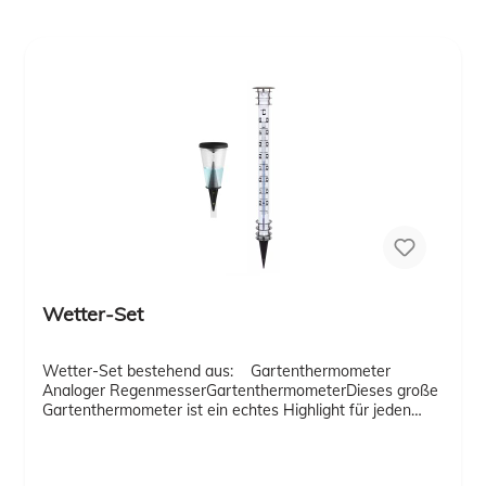
Wetter-Set
Wetter-Set bestehend aus: Gartenthermometer
Analoger RegenmesserGartenthermometerDieses große
Gartenthermometer ist ein echtes Highlight für jeden
Garten. Es wird einfach mit dem Erdspieß in den Boden
gesteckt. Die Temperatur kann auch aus größerer
Entfernung gut abgelesen werden.Verzinktes Metall und