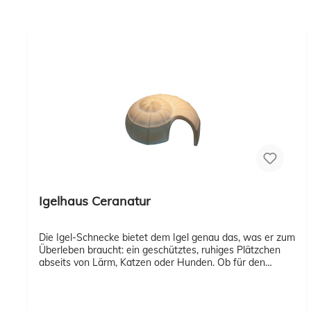
Igelhaus Ceranatur
Die Igel-Schnecke bietet dem Igel genau das, was er zum
Überleben braucht: ein geschütztes, ruhiges Plätzchen
abseits von Lärm, Katzen oder Hunden. Ob für den
Winterschlaf, die Jungenaufzucht oder einfach zum
Ausruhen - in diesem natürlichen Versteck findet der Igel
das ganze Jahr über ein sicheres Zuhause.Vorteile auf