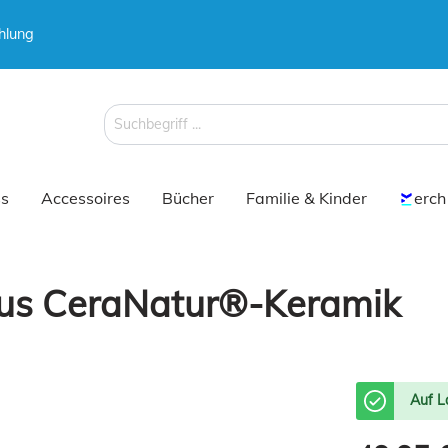
hlung
 & Koffer
 & Koffer
Schirme
Schirme
s
Accessoires
Bücher
Familie & Kinder
erch
us CeraNatur®-Keramik
 & Koffer
Schirme
Auf L