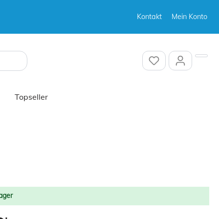
Kontakt
Mein Konto
Sonstiges
Sonstiges
Topseller
Sonstiges
ager