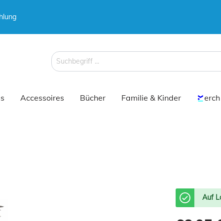
hlung
 & Koffer
 & Koffer
Schirme
Schirme
s
Accessoires
Bücher
Familie & Kinder
erch
 & Koffer
Schirme
Auf L