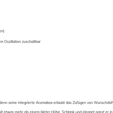
en)
 Oszillation zuschaltbar
enn seine integrierte Aromabox erlaubt das Zufügen von Wunschdüf
mit etwas mehr als einem Meter Höhe. Schlank und elegant passt er 