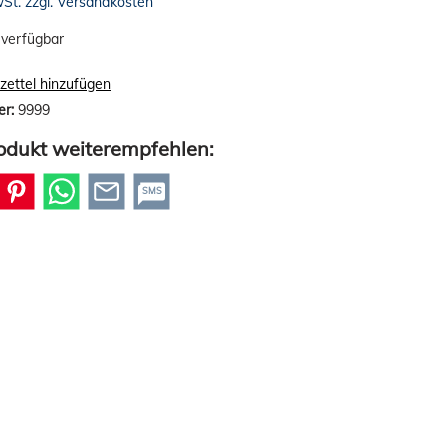
wSt. zzgl. Versandkosten
 verfügbar
ettel hinzufügen
er:
9999
odukt weiterempfehlen:
SMS