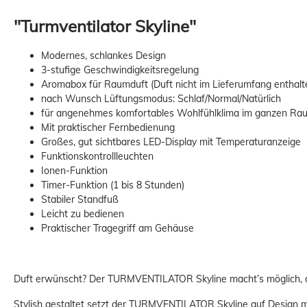
"Turmventilator Skyline"
Modernes, schlankes Design
3-stufige Geschwindigkeitsregelung
Aromabox für Raumduft (Duft nicht im Lieferumfang enthalt
nach Wunsch Lüftungsmodus: Schlaf/Normal/Natürlich
für angenehmes komfortables Wohlfühlklima im ganzen Raum
Mit praktischer Fernbedienung
Großes, gut sichtbares LED-Display mit Temperaturanzeige
Funktionskontrollleuchten
Ionen-Funktion
Timer-Funktion (1 bis 8 Stunden)
Stabiler Standfuß
Leicht zu bedienen
Praktischer Tragegriff am Gehäuse
Duft erwünscht? Der TURMVENTILATOR Skyline macht’s möglich, d
Stylish gestaltet setzt der TURMVENTILATOR Skyline auf Design 