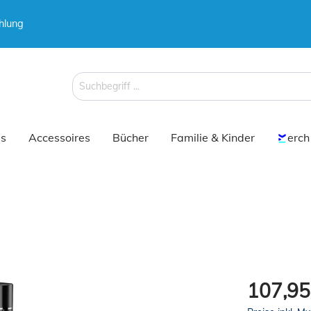
hlung
 & Koffer
Schirme
s
Accessoires
Bücher
Familie & Kinder
erch
 & Koffer
Schirme
107,95