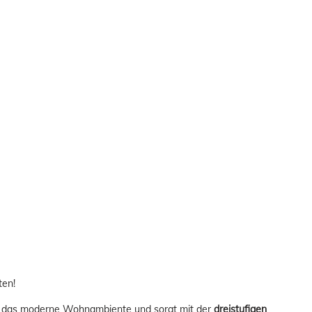
ten!
in das moderne Wohnambiente und sorgt mit der
dreistufigen