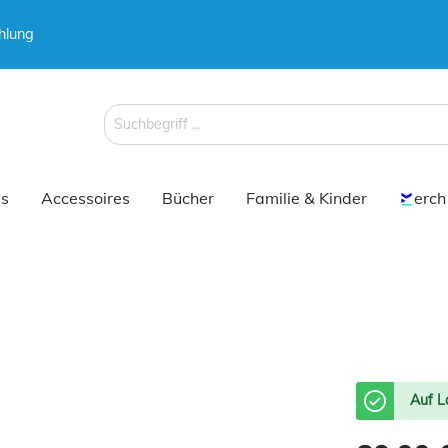
hlung
 & Koffer
Schirme
s
Accessoires
Bücher
Familie & Kinder
erch
 & Koffer
Schirme
Auf L