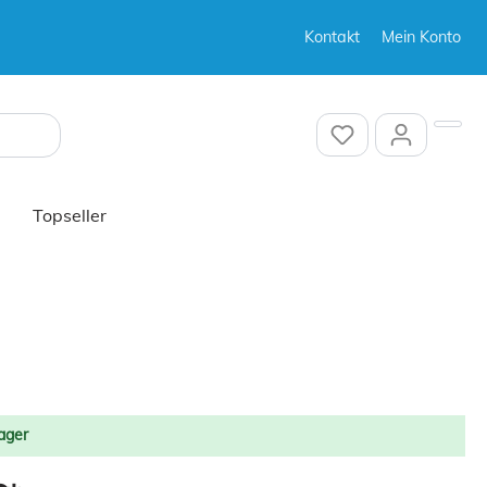
Kontakt
Mein Konto
Sonstiges
Sonstiges
Topseller
Sonstiges
ager