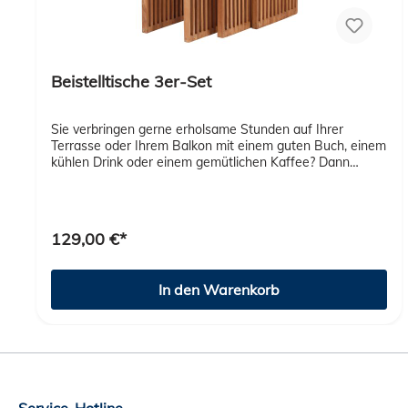
Beistelltische 3er-Set
Sie verbringen gerne erholsame Stunden auf Ihrer
Terrasse oder Ihrem Balkon mit einem guten Buch, einem
kühlen Drink oder einem gemütlichen Kaffee? Dann
werden unsere Teak Beistelltische 3er Set für Sie zu
einem unentbehrlichen Accessoire. Als Ablage für
Getränke oder Lesematerial ergänzen diese praktischen
Beistelltische aus wertvollem Teak-Holz auf stilvolle
129,00 €*
Weise Ihre Wohlfühloase unter freiem Himmel.
In den Warenkorb