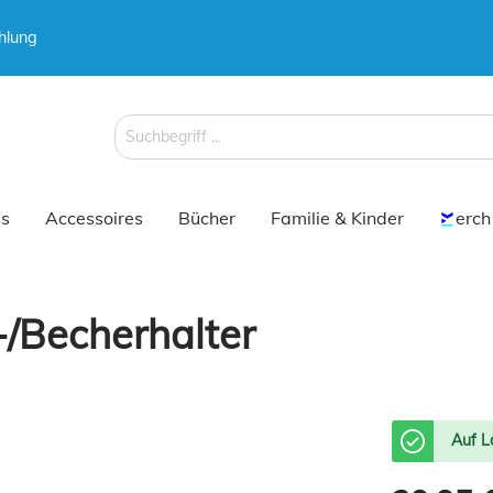
hlung
 & Koffer
 & Koffer
Schirme
Schirme
s
Accessoires
Bücher
Familie & Kinder
erch
-/Becherhalter
 & Koffer
Schirme
Auf L