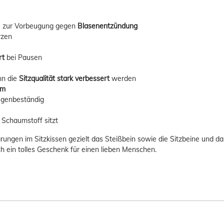
- zur Vorbeugung gegen
Blasenentzündung
rzen
rt
bei Pausen
nn die
Sitzqualität stark verbessert
werden
hm
egenbeständig
 Schaumstoff sitzt
ungen im Sitzkissen gezielt das Steißbein sowie die Sitzbeine und da
 ein tolles Geschenk für einen lieben Menschen.