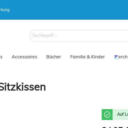
hlung
 & Koffer
Schirme
s
Accessoires
Bücher
Familie & Kinder
erch
itzkissen
 & Koffer
Schirme
Auf L