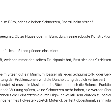
 im Büro, oder sie haben Schmerzen, überall beim sitzen?
 geeignet. Ob zu Hause oder im Büro, durch seine robuste Konstruktio
persönliches Sitzempfinden einstellen:
welcher immer den selben Druckpunkt hat, lässt sich das Sitzkissen m
eim Sitzen auf ein Minimum, besser als jedes Schaumstoff-, oder Gel-
ng der Problemzonen wird die Durchblutung deutlich verbessert
t ist muss die Muskulatur im Rückenbereich die Balance-Funktion 
nde Wirkung spüren, keine Schmerzen mehr haben, sie werden über d
l sicher einsatzfähig durch High-Tec-Ventil, sehr einfach zu bediene
nehmes Polyester-Stretch Material, perfekt abgestimmt, sehr robu