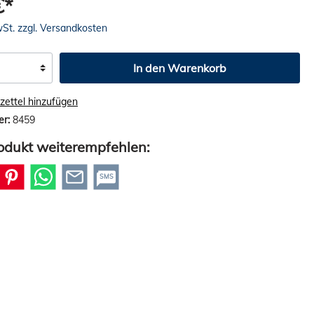
€*
wSt. zzgl. Versandkosten
In den Warenkorb
ettel hinzufügen
er:
8459
odukt weiterempfehlen:
SMS