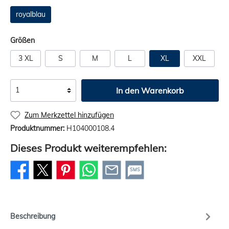
royalblau
Größen
3 XL
S
M
L
XL
XXL
In den Warenkorb
Zum Merkzettel hinzufügen
Produktnummer:
H104000108.4
Dieses Produkt weiterempfehlen:
SMS
Beschreibung