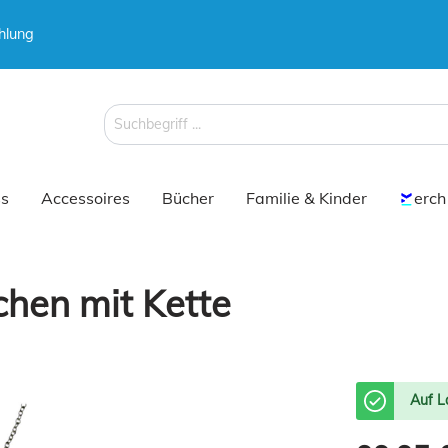
hlung
 & Koffer
 & Koffer
Schirme
Schirme
s
Accessoires
Bücher
Familie & Kinder
erch
hen mit Kette
 & Koffer
Schirme
Auf L