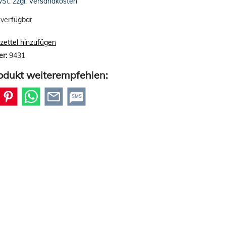
wSt. zzgl. Versandkosten
 verfügbar
ettel hinzufügen
er:
9431
odukt weiterempfehlen:
SMS