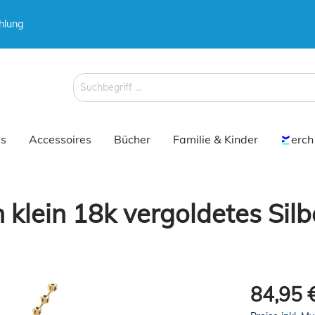
hlung
 & Koffer
Schirme
s
Accessoires
Bücher
Familie & Kinder
erch
klein 18k vergoldetes Silbe
 & Koffer
Schirme
84,95 