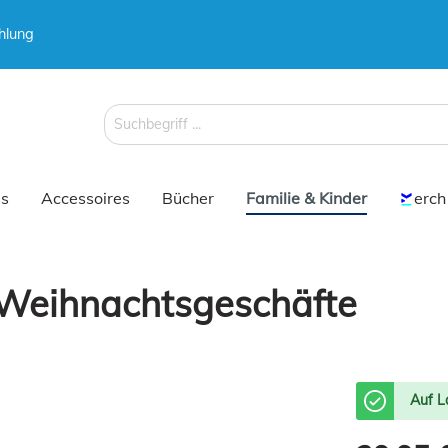
hlung
 & Koffer
Schirme
s
Accessoires
Bücher
Familie & Kinder
erch
 Weihnachtsgeschäfte
 & Koffer
Schirme
Auf L