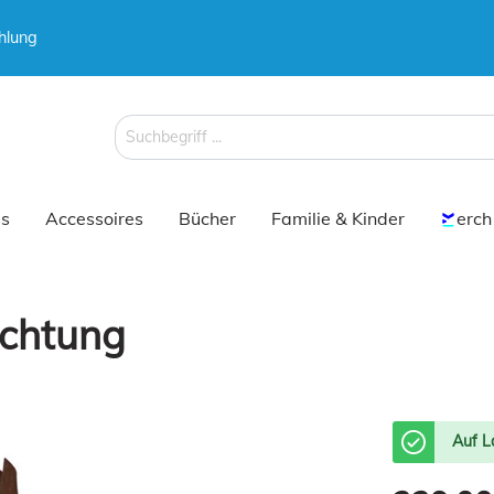
hlung
 & Koffer
Schirme
s
Accessoires
Bücher
Familie & Kinder
erch
uchtung
 & Koffer
Schirme
Auf L