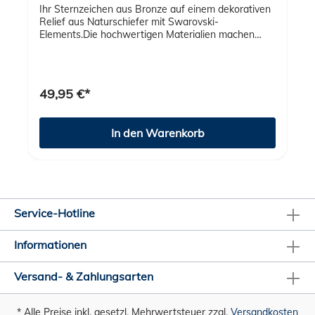
Ihr Sternzeichen aus Bronze auf einem dekorativen
Relief aus Naturschiefer mit Swarovski-
Elements.Die hochwertigen Materialien machen
dieses Kunstwerk zu einem ganz besonderen
Dekorationsartikel und Geschenk. Lieferung im
Geschenkschachtel mit Expertise
49,95 €*
In den Warenkorb
Service-Hotline
Informationen
Versand- & Zahlungsarten
* Alle Preise inkl. gesetzl. Mehrwertsteuer zzgl.
Versandkosten