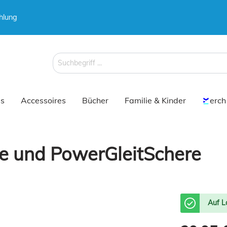
hlung
 & Koffer
Schirme
s
Accessoires
Bücher
Familie & Kinder
erch
he und PowerGleitSchere
 & Koffer
Schirme
Auf L