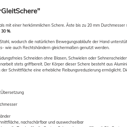
rGleitSchere"
 als mit einer herkömmlichen Schere. Äste bis zu 20 mm Durchmesser s
u 30 %
.
 Stahl, wodurch die natürlichen Bewegungsabläufe der Hand unterstüt
nks- wie auch Rechtshändern gleichermaßen genutzt werden.
müdungsfreies Schneiden ohne Blasen, Schwielen oder Sehnenscheidene
narbeit stets griffbereit. Der Körper dieser Schere besteht aus Alumini
g der Schnittfläche eine erhebliche Reibungsreduzierung ermöglicht. Di
ttÜbersetzung
rchmesser
händer
chnittfläche, nachschärfbar und auswechselbar