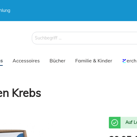
hlung
 & Koffer
 & Koffer
Schirme
Schirme
s
Accessoires
Bücher
Familie & Kinder
erch
en Krebs
 & Koffer
Schirme
Auf L