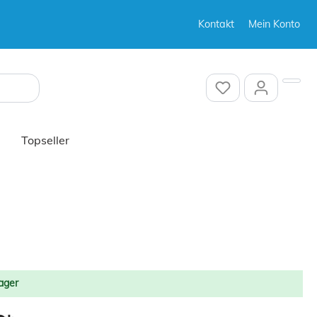
Kontakt
Mein Konto
Sonstiges
Sonstiges
Topseller
Sonstiges
ager