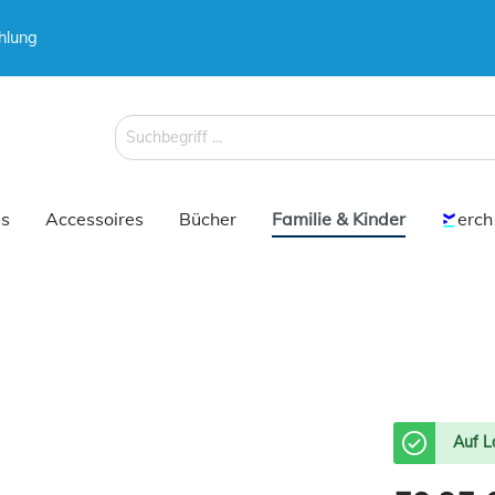
hlung
 & Koffer
 & Koffer
Schirme
Schirme
s
Accessoires
Bücher
Familie & Kinder
erch
 & Koffer
Schirme
Auf L