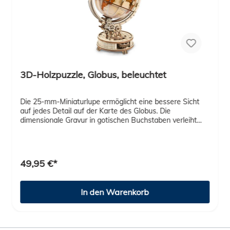
3D-Holzpuzzle, Globus, beleuchtet
Die 25-mm-Miniaturlupe ermöglicht eine bessere Sicht
auf jedes Detail auf der Karte des Globus. Die
dimensionale Gravur in gotischen Buchstaben verleiht
dem ganzen Stück einen Vintage-Look. Die ausgefeilte
Mechanik des Globus ermöglicht das einfache Drehen
und Wenden in sämtliche Richtungen. Dabei sieht es
spektakulär aus, wenn Du den Globus bewegst.
49,95 €*
Hochpräzise Teile: Die hochpräzise CO2-
Laserschneidetechnologie kontrolliert die Genauigkeit
innerhalb von fünf Mikrometern und gewährleistet eine
In den Warenkorb
gleichbleibende Montagegenauigkeit unter verschiedenen
Temperaturbedingungen. Es sind Stromsparende LEDs im
Globus verbaut. Wenig Wärme, wenig
Stromverbrauch. Du kannst den Gobus auch um seine