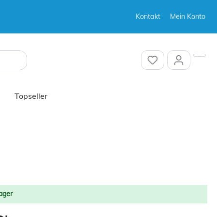
Kontakt
Mein Konto
Sonstiges
Sonstiges
Topseller
Sonstiges
ager