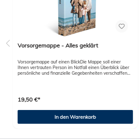
Vorsorgemappe - Alles geklärt
Vorsorgemappe auf einen BlickDie Mappe soll einer
Ihnen vertrauten Person im Notfall einen Überblick über
persönliche und finanzielle Gegebenheiten verschaffen
und ihnen Sicherheit geben.Mit wichtigen Dokumenten
und Vorlagen, übersichtlich rubriziert und
erweiterbar:Persönliches Finanzen Patientenverfügung
Betreuungsverfügung
19,50 €*
VorsorgevollmachtOrganspendeausweisChecklistenTesta
mentTodesfall
In den Warenkorb